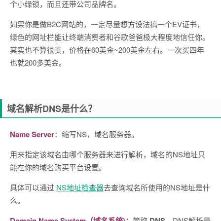
个小绿锁，而且还带公司品牌名。
如果你是做B2C网站的，一定尽量想方设法搞一个EV证书，
绿色的网址栏能让终端消费者和谷歌爸爸极大程度地信任你。
其实也不算很贵，价格在60美金~200美金左右。一次买四年
也就200多美金。
域名解析DNS是什么？
Name Server
：缩写NS，域名服务器。
用来指定该域名由哪个服务器来进行解析，域名的NS地址只
能在你的域名购买平台设置。
具体可以通过
NS地址检查器
去查询域名所使用的NS地址是什
么。
Domain Name System（域名系统)：
简称
DNS，
DNS解析是