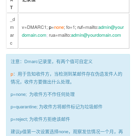
T
_d
m
v=DMARC1;
p
=
none
; fo=1
; ruf
=mailto:
admin@your
ar
domain.com
;
rua=mailto:
admin@yourdomain.com
c
注意：Dmarc记录里，有两个值可自定义
p
：用于告知收件方，当检测到某邮件存在伪造发件人的
情况，收件方要做出什么处理。
p=none;
为收件方不作任何处理
p=quarantine;
为收件方将邮件标记为垃圾邮件
p=reject;
为收件方拒绝该邮件
建议p值第一次设置选择none，观察发信情况一个月，再