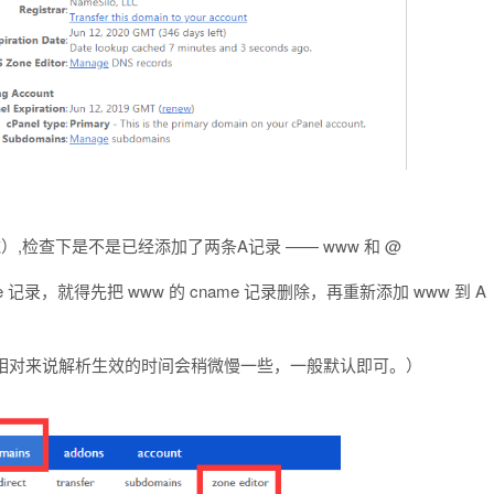
”（编辑域）,检查下是不是已经添加了两条A记录 —— www 和 @
me 记录，就得先把 www 的 cname 记录删除，再重新添加 www 到 A
但相对来说解析生效的时间会稍微慢一些，一般默认即可。）