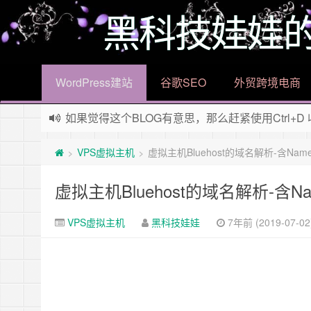
黑科技娃娃
WordPress建站
谷歌SEO
外贸跨境电商
如果觉得这个BLOG有意思，那么赶紧使用Ctrl+D
欢迎访问黑科技娃娃的博客，傻瓜式的wordpr
VPS虚拟主机
虚拟主机Bluehost的域名解析-含Names
>
>
虚拟主机Bluehost的域名解析-含Nam
VPS虚拟主机
黑科技娃娃
7年前 (2019-07-02