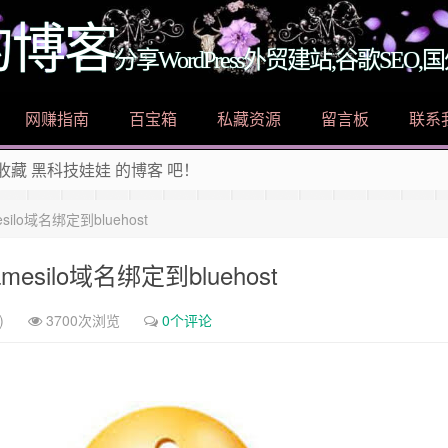
的博客
分享WordPress外贸建站,谷歌SE
网赚指南
百宝箱
私藏资源
留言板
联系
 收藏 黑科技娃娃 的博客 吧！
ess外贸建站教程，好玩的黑科技干货，有趣的生活小百科，快来加
ilo域名绑定到bluehost
esilo域名绑定到bluehost
)
3700次浏览
0个评论