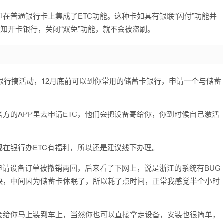
在普通银行卡上集成了ETC功能。这种卡如具有银联“闪付”功能并
知开卡银行，关闭“双免”功能，就不会被盗刷。
年银行搞活动，12月底前可以到你常用的储蓄卡银行，申请一个与储蓄
方的APP里去申请ETC，他们会把设备寄给你，你到时候自己激活
在银行办ETC有福利，所以还是建议线下办理。
，申请设备订单被撤销两回，后来看了下网上，说是浙江的系统有BUG
快，中间因为储蓄卡休眠了，所以耗了点时间，正常我感觉半个小时
会给你马上装到车上，当然你也可以直接拿走设备，安装也很简单，