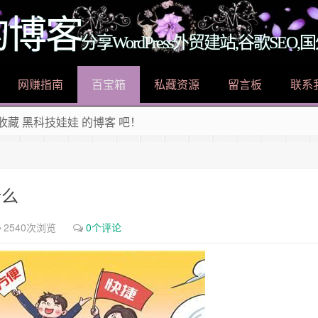
的博客
分享WordPress外贸建站,谷歌SE
网赚指南
百宝箱
私藏资源
留言板
联系
 收藏 黑科技娃娃 的博客 吧！
ess外贸建站教程，好玩的黑科技干货，有趣的生活小百科，快来加
什么
2540次浏览
0个评论