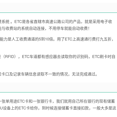
on ) 电子车辆缴费系统 。ETC是各省直辖市高速公路公司的产品，就是采用电子收
能与收费站的系统自动连接，不用停车就能自动收费！
能力是人工收费通道的5到10倍。用了ETC上高速通行费打九五折，
（RFID），ETC车道都有感应器去读取你的识别码，ETC刷卡时自
现卡口及记录车辆信息读取不一致的情况，无法完成通过。
张单用途ETC卡和一张银行卡，我们就用自己所在银行的现有储蓄
BU设备上的ETC卡给你，到时候连接储蓄卡直接扣款，一般大多是这