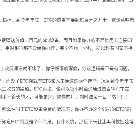
硬性指标，到今年年底，ETC的覆盖率要超过百分之九十，这也意味着
费赠送价值二百元的obu设备，而且如果你办的不是信用卡连接ET
务，平时银行都不爱给你办理，完全不赚一分钱，所以趁着国家下指
，人工收费通道就不堵了，你仔细琢磨琢磨，你这逻辑是不是有问题。
，而办了ETC你就有ETC和人工通道这两个选择；况且到今年年底
工收费的渠道。ETC再堵，也可以每小时至少通过四百辆汽车左
到手不够长的人，可能更少，你懂的），到时谁堵一目了然！！！
，那么在当下ETC设备免费的情况下，你办不办这个95折的ETC呢？
知道ETC到底是个什么鬼，有什么坑，那接下来就让黑科技娃娃博