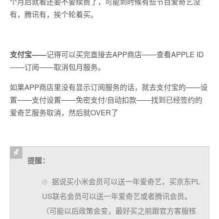
个月后就看还要不要续费了，可能到时候有些节目爱奇艺没
有，腾讯有，挨个轮着买。
支付宝——
记得可以买完直接去APP商店——查看APPLE ID
——订阅——取消包月服务。
如果APP商店里没有显示订阅服务的话，就去支付宝的——设
置——支付设置——免密支付/自动扣款——找到已经签约的
爱奇艺服务取消，然后就OVER了
提醒：
据说买小米会员可以送一年爱奇艺，买京东PL
US联名会员可以送一年爱奇艺或者腾讯会员。
（可能以后政策会变，最好买之前跟官方客服核