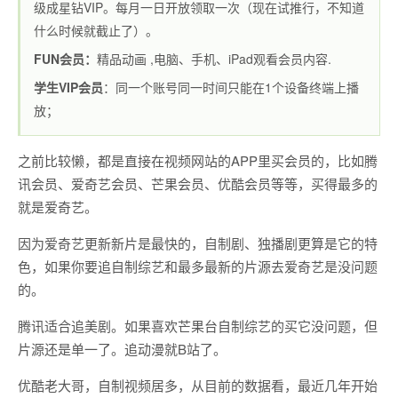
级成星钻VIP。每月一日开放领取一次（现在试推行，不知道
什么时候就截止了）。
FUN会员：
精品动画 ,电脑、手机、iPad观看会员内容.
学生
VIP
会员
：同一个账号同一时间只能在
1
个设备终端上播
放；
之前比较懒，都是直接在视频网站的APP里买会员的，比如腾
讯会员、爱奇艺会员、芒果会员、优酷会员等等，买得最多的
就是爱奇艺。
因为爱奇艺更新新片是最快的，自制剧、独播剧更算是它的特
色，如果你要追自制综艺和最多最新的片源去爱奇艺是没问题
的。
腾讯适合追美剧。如果喜欢芒果台自制综艺的买它没问题，但
片源还是单一了。追动漫就B站了。
优酷老大哥，自制视频居多，从目前的数据看，最近几年开始